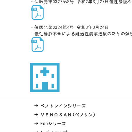
・保医発第0327第8号 令和2年3月27日
慢性静脈不
・保医発第0324第4号 令和3年3月24日
「慢性静脈不全による難治性潰瘍治療のための弾
ベノトレインシリーズ
ＶＥＮＯＳＡＮ(ベノサン)
Exoシリーズ