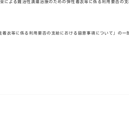
全による難治性潰瘍治療のための弾性着衣等に係る利用要否の支
性着衣等に係る利用要否の支給における留意事項について」
の一